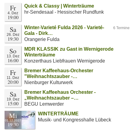
Fr
Quick & Classy | Winterträume
hr-Sendesaal - Hessischer Rundfunk
4. Dez
19:00
Sa
Winter-Varieté Fulda 2026 - Varieté-
6 Termine
Gala - Dirk…
26. Dez
19:30
Orangerie Fulda
So
MDR KLASSIK zu Gast in Wernigerode
Winterträume
13. Dez
16:00
Konzerthaus Liebfrauen Wernigerode
Fr
Bremer Kaffeehaus-Orchester
"Weihnachtszauber -…
11. Dez
20:00
Nienburger Kulturwerk
Sa
Bremer Kaffeehaus Orchester -
„Weihnachtszauber –…
19. Dez
15:00
BEGU Lemwerder
Mi
WINTERTRÄUME
Musik- und Kongresshalle Lübeck
01.12.2027
19:30