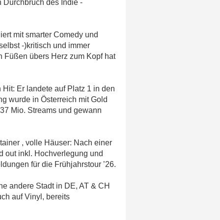
 Durchbruch des Indie -
niert mit smarter Comedy und
selbst -)kritisch und immer
 den Füßen übers Herz zum Kopf hat
it: Er landete auf Platz 1 in den
ng wurde in Österreich mit Gold
r 37 Mio. Streams und gewann
tainer , volle Häuser: Nach einer
ld out inkl. Hochverlegung und
dungen für die Frühjahrstour ’26.
eine andere Stadt in DE, AT & CH
ch auf Vinyl, bereits