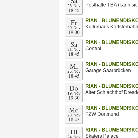
Sa
Posthalle TBA (kann sic
28. Nov
18:45
Fr
RIAN - BLUMENDISKO
Kulturhaus Karlstorbah
20. Nov
19:00
Sa
RIAN - BLUMENDISKO
Central
21. Nov
18:45
Mi
RIAN - BLUMENDISKO
Garage Saarbrücken
25. Nov
18:45
Do
RIAN - BLUMENDISKO
Alter Schlachthof Dres
19. Nov
19:30
Mo
RIAN - BLUMENDISKO
FZW Dortmund
23. Nov
18:45
Di
RIAN - BLUMENDISKO
Skaters Palace
24. Nov