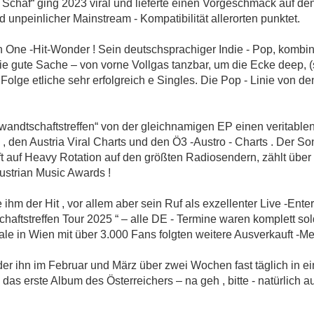
chaf“ ging 2023 viral und lieferte einen Vorgeschmack auf den
nd unpeinlicher Mainstream - Kompatibilität allerorten punktet.
in One -Hit-Wonder ! Sein deutschsprachiger Indie - Pop, kombi
 die gute Sache – von vorne Vollgas tanzbar, um die Ecke deep, (
r Folge etliche sehr erfolgreich e Singles. Die Pop - Linie von
andtschaftstreffen“ von der gleichnamigen EP einen veritablen H
, den Austria Viral Charts und den Ö3 -Austro - Charts . Der So
ft auf Heavy Rotation auf den größten Radiosendern, zählt übe
strian Music Awards !
ihm der Hit , vor allem aber sein Ruf als exzellenter Live -Enter
chaftstreffen Tour 2025 “ – alle DE - Termine waren komplett so
e in Wien mit über 3.000 Fans folgten weitere Ausverkauft -Mel
 der ihn im Februar und März über zwei Wochen fast täglich in 
 das erste Album des Österreichers – na geh , bitte - natürlich au