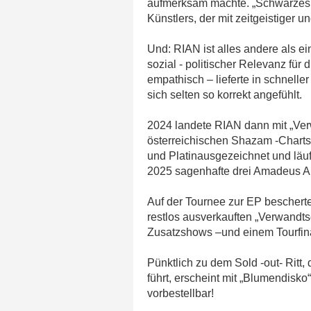
aufmerksam machte. „Schwarzes S
Künstlers, der mit zeitgeistiger u
Und: RIAN ist alles andere als e
sozial - politischer Relevanz für
empathisch – lieferte in schnelle
sich selten so korrekt angefühlt.
2024 landete RIAN dann mit „Verw
österreichischen Shazam -Charts 
und Platinausgezeichnet und läu
2025 sagenhafte drei Amadeus Au
Auf der Tournee zur EP bescherte 
restlos ausverkauften „Verwandts
Zusatzshows –und einem Tourfinal
Pünktlich zu dem Sold -out- Ritt,
führt, erscheint mit „Blumendisko“
vorbestellbar!