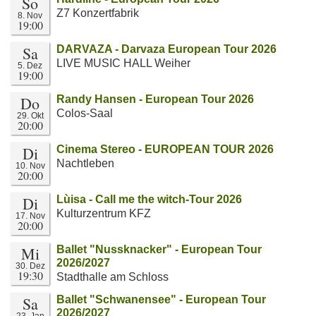
So
Z7 Konzertfabrik
8. Nov
19:00
Sa
DARVAZA - Darvaza European Tour 2026
LIVE MUSIC HALL Weiher
5. Dez
19:00
Do
Randy Hansen - European Tour 2026
Colos-Saal
29. Okt
20:00
Di
Cinema Stereo - EUROPEAN TOUR 2026
Nachtleben
10. Nov
20:00
Di
Lùisa - Call me the witch-Tour 2026
Kulturzentrum KFZ
17. Nov
20:00
Mi
Ballet "Nussknacker" - European Tour
2026/2027
30. Dez
19:30
Stadthalle am Schloss
Sa
Ballet "Schwanensee" - European Tour
2026/2027