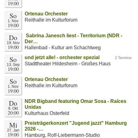
19:00
So
Ortenau Orchester
Reithalle im Kulturforum
1. Nov
19:00
Do
Sabrina Janesch liest - Territorium (NDR -
Der…
19. Nov
19:00
Hallenbad - Kultur am Schachtweg
So
und jetzt alle! - orchester spezial
2 Termine
Stadttheater Hildesheim - Großes Haus
13. Sep
19:00
So
Ortenau Orchester
Reithalle im Kulturforum
1. Nov
19:00
Do
NDR Bigband featuring Omar Sosa - Raíces
Unidas
8. Okt
20:00
Kulturhaus Osterfeld
Mi
Preisträgerkonzert "Jugend jazzt" Hamburg
2026 -…
27. Jan
19:00
Hamburg, Rolf-Liebermann-Studio