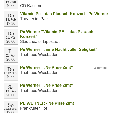
–…
16. Aug
20:00
CD Kaserne
Do
Vitamin Pe – das Plausch-Konzert - Pe Werner
Theater im Park
18. Feb
19:30
Do
Pe Werner "Vitamin PE - - das Plausch-
Konzert"
11. Mär
20:00
Stadttheater Lippstadt
Fr
Pe Werner - „Eine Nacht voller Seligkeit“
Thalhaus Wiesbaden
23. Apr
20:00
Do
Pe Werner - „Ne Prise Zimt“
3 Termine
Thalhaus Wiesbaden
02.12.2027
20:00
Sa
Pe Werner - „Ne Prise Zimt“
Thalhaus Wiesbaden
19. Dez
20:00
So
PE WERNER - Ne Prise Zimt
Frankfurter Hof
12.12.2027
19:00