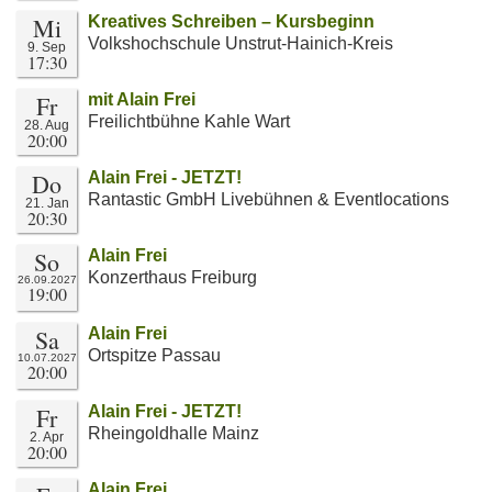
Mi
Kreatives Schreiben – Kursbeginn
Volkshochschule Unstrut-Hainich-Kreis
9. Sep
17:30
Fr
mit Alain Frei
Freilichtbühne Kahle Wart
28. Aug
20:00
Do
Alain Frei - JETZT!
Rantastic GmbH Livebühnen & Eventlocations
21. Jan
20:30
So
Alain Frei
Konzerthaus Freiburg
26.09.2027
19:00
Sa
Alain Frei
Ortspitze Passau
10.07.2027
20:00
Fr
Alain Frei - JETZT!
Rheingoldhalle Mainz
2. Apr
20:00
Alain Frei