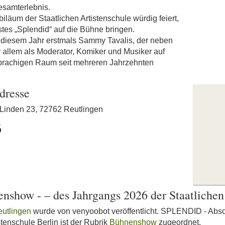
esamterlebnis.
iläum der Staatlichen Artistenschule würdig feiert,
dstes „Splendid“ auf die Bühne bringen.
 in diesem Jahr erstmals Sammy Tavalis, der neben
r allem als Moderator, Komiker und Musiker auf
prachigen Raum seit mehreren Jahrzehnten
dresse
 Linden 23, 72762 Reutlingen
6
show - – des Jahrgangs 2026 der Staatlichen 
eutlingen
wurde von venyoobot veröffentlicht. SPLENDID - Abs
stenschule Berlin ist der Rubrik
Bühnenshow
zugeordnet.