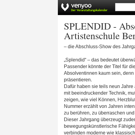
SPLENDID - Absol
Artistenschule Ber
– die Abschluss-Show des Jahrgan
„Splendid“ – das bedeutet überwäl
Passender könnte der Titel für d
Absolventinnen kaum sein, denn g
präsentieren.
Dafür haben sie teils neun Jahre 
mit beeindruckender Technik, mut
zeigen, wie viel Können, Herzblut
Nummer erzählt von Jahren inte
zu berühren, zu überraschen und 
Dieser Jahrgang überzeugt zude
bewegungskünstlerische Fähigke
verbinden moderne wie klassisc