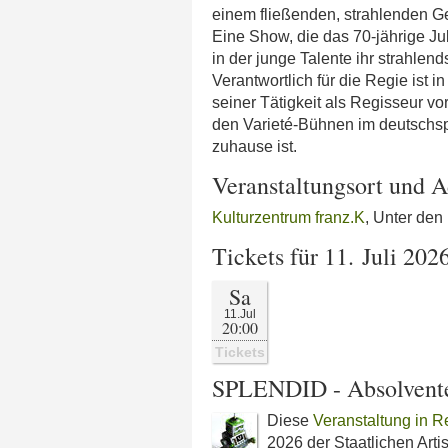
einem fließenden, strahlenden G
Eine Show, die das 70-jährige Jub
in der junge Talente ihr strahlen
Verantwortlich für die Regie ist
seiner Tätigkeit als Regisseur vo
den Varieté-Bühnen im deutschs
zuhause ist.
Veranstaltungsort und A
Kulturzentrum franz.K
, Unter den
Tickets für 11. Juli 202
Sa
11.Jul
20:00
Tickets
SPLENDID - Absolventen
Diese
Veranstaltung in R
2026 der Staatlichen Arti