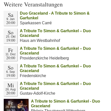
Weitere Veranstaltungen
Sa
Duo Graceland - A Tribute to Simon &
Garfunkel
9. Jan
20:00
Sparkassen Carré
So
A Tribute To Simon & Garfunkel – Duo
Graceland
25. Okt
19:00
Haus am Westbahnhof
Fr
A Tribute To Simon & Garfunkel – Duo
Graceland
11. Dez
20:00
Providenzkirche Heidelberg
So
A Tribute To Simon & Garfunkel – Duo
Graceland
6. Sep
19:00
Friedenskirche
Mi
A Tribute To Simon & Garfunkel – Duo
Graceland
26. Aug
20:00
Gustav-Adolf-Kirche
Fr
A Tribute to Simon & Garfunkel - Duo
Graceland
26. Feb
19:30
Phönix Theaterwelt Wittenberg