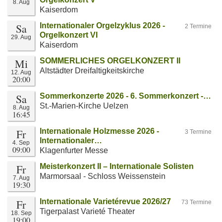
8. Aug
Kaiserdom
Sa
Internationaler Orgelzyklus 2026 -
2 Termine
Orgelkonzert VI
29. Aug
Kaiserdom
Mi
SOMMERLICHES ORGELKONZERT II
Altstädter Dreifaltigkeitskirche
12. Aug
20:00
Sa
Sommerkonzerte 2026 - 6. Sommerkonzert -…
St.-Marien-Kirche Uelzen
8. Aug
16:45
Fr
Internationale Holzmesse 2026 -
3 Termine
Internationaler…
4. Sep
09:00
Klagenfurter Messe
Fr
Meisterkonzert II – Internationale Solisten
Marmorsaal - Schloss Weissenstein
7. Aug
19:30
Fr
Internationale Varietérevue 2026/27
73 Termine
Tigerpalast Varieté Theater
18. Sep
19:00