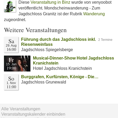
Diese
Veranstaltung in Binz
wurde von venyoobot
veröffentlicht. Mondscheinwanderung - Zum
Jagdschloss Granitz ist der Rubrik
Wanderung
zugeordnet.
Weitere Veranstaltungen
Sa
Führung durch das Jagdschloss inkl.
2 Termine
Riesenweinfass
29. Aug
16:00
Jagdschloss Spiegelsberge
Fr
Musical-Dinner-Show Hotel Jagdschloss
Kranichstein
15. Jan
19:00
Hotel Jagdschloss Kranichstein
So
Burggrafen, Kurfürsten, Könige - Die…
Jagdschloss Grunewald
1. Nov
11:00
Alle Veranstaltungen
Veranstaltungskalender einbinden