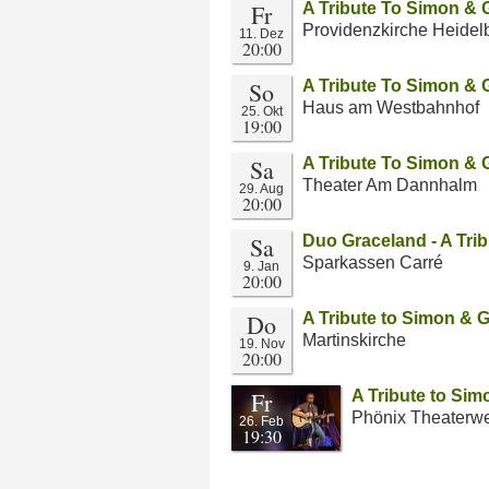
Fr
A Tribute To Simon & 
Providenzkirche Heidel
11. Dez
20:00
So
A Tribute To Simon & 
Haus am Westbahnhof
25. Okt
19:00
Sa
A Tribute To Simon & 
Theater Am Dannhalm
29. Aug
20:00
Sa
Duo Graceland - A Tri
Sparkassen Carré
9. Jan
20:00
Do
A Tribute to Simon & 
Martinskirche
19. Nov
20:00
Fr
A Tribute to Sim
Phönix Theaterwe
26. Feb
19:30