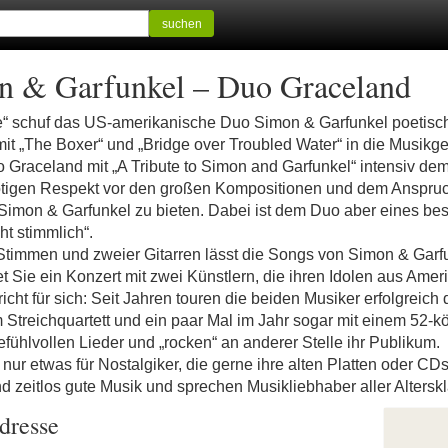
suchen
on & Garfunkel – Duo Graceland
ce“ schuf das US-amerikanische Duo Simon & Garfunkel poetis
it „The Boxer“ und „Bridge over Troubled Water“ in die Musikge
o Graceland mit „A Tribute to Simon and Garfunkel“ intensiv de
ötigen Respekt vor den großen Kompositionen und dem Anspruc
n Simon & Garfunkel zu bieten. Dabei ist dem Duo aber eines bes
ht stimmlich“.
timmen und zweier Gitarren lässt die Songs von Simon & Gar
et Sie ein Konzert mit zwei Künstlern, die ihren Idolen aus A
icht für sich: Seit Jahren touren die beiden Musiker erfolgreic
 Streichquartett und ein paar Mal im Jahr sogar mit einem 52-kö
efühlvollen Lieder und „rocken“ an anderer Stelle ihr Publikum.
 nur etwas für Nostalgiker, die gerne ihre alten Platten oder C
d zeitlos gute Musik und sprechen Musikliebhaber aller Altersk
dresse