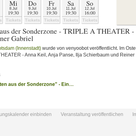
Mi
Do
Fr
Sa
So
8.Jul
9.Jul
10.Jul
11.Jul
12.Jul
19:30
19:30
19:30
19:30
16:00
s
Tickets
Tickets
Tickets
Tickets
Tickets
 aus der Sonderzone - TRIPLE A THEATER - 
ner Gabriel
otsdam (Innenstadt)
wurde von venyoobot veröffentlicht. Im Oste
EATER - Anna Keil, Anja Panse, Ilja Schierbaum und Reiner G
n
ten aus der Sonderzone" - Ein…
tungskalender einbinden
Veranstaltung veröffentlichen
I