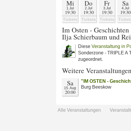
Mi
Do
Fr
Sa
1.Jul
2.Jul
3.Jul
4.Jul
19:30
19:30
19:30
19:30
Tickets
Tickets
Tickets
Ticket
Im Osten - Geschichten
Ilja Schierbaum und Rei
Diese
Veranstaltung in P
Sonderzone - TRIPLE A TH
zugeordnet.
Weitere Veranstaltunge
Sa
"IM OSTEN - Geschich
Burg Beeskow
15. Aug
20:00
Alle Veranstaltungen
Veranstal