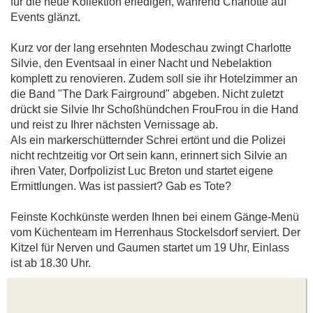
für die neue Kollektion erledigen, während Charlotte auf
Events glänzt.
Kurz vor der lang ersehnten Modeschau zwingt Charlotte
Silvie, den Eventsaal in einer Nacht und Nebelaktion
komplett zu renovieren. Zudem soll sie ihr Hotelzimmer an
die Band "The Dark Fairground" abgeben. Nicht zuletzt
drückt sie Silvie Ihr Schoßhündchen FrouFrou in die Hand
und reist zu Ihrer nächsten Vernissage ab.
Als ein markerschütternder Schrei ertönt und die Polizei
nicht rechtzeitig vor Ort sein kann, erinnert sich Silvie an
ihren Vater, Dorfpolizist Luc Breton und startet eigene
Ermittlungen. Was ist passiert? Gab es Tote?
Feinste Kochkünste werden Ihnen bei einem Gänge-Menü
vom Küchenteam im Herrenhaus Stockelsdorf serviert. Der
Kitzel für Nerven und Gaumen startet um 19 Uhr, Einlass
ist ab 18.30 Uhr.