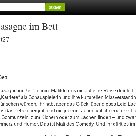
suchen
Lasagne im Bett
2027
ett
asagne im Bett“, nimmt Matilde uns mit auf eine Reise durch ihr
e „Karriere“ als Schauspielerin und ihre kulturellen Missverständni
wünschen würden. Ihr habt aber das Glück, über dieses Leid Lac
as das Leben hergibt, und mit jedem Lacher fühlt ihr euch leicht
 Schmunzeln, zum Kichern oder zum Lachen finden – und zwar s
hmerz und Humor. Das ist Matildes Comedy. Und ihr dürft es im