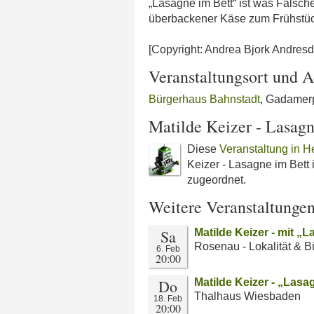
„Lasagne im Bett“ ist was Falsch
überbackener Käse zum Frühstück: 
[Copyright: Andrea Bjork Andresdo
Veranstaltungsort und A
Bürgerhaus Bahnstadt
, Gadamerp
Matilde Keizer - Lasagn
Diese
Veranstaltung in H
Keizer - Lasagne im Bett
zugeordnet.
Weitere Veranstaltunge
Sa
Matilde Keizer - mit „
Rosenau - Lokalität & 
6. Feb
20:00
Do
Matilde Keizer - „Lasa
Thalhaus Wiesbaden
18. Feb
20:00