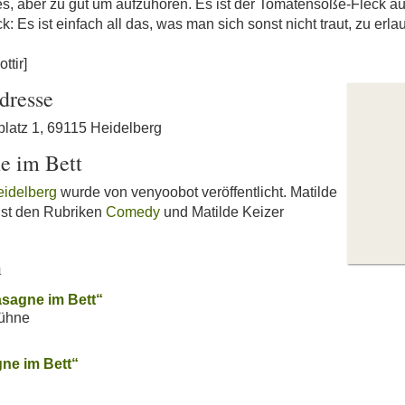
es, aber zu gut um aufzuhören. Es ist der Tomatensoße-Fleck auf
Es ist einfach all das, was man sich sonst nicht traut, zu erla
ttir]
dresse
latz 1, 69115 Heidelberg
e im Bett
eidelberg
wurde von venyoobot veröffentlicht. Matilde
 ist den Rubriken
Comedy
und Matilde Keizer
n
Lasagne im Bett“
Bühne
gne im Bett“