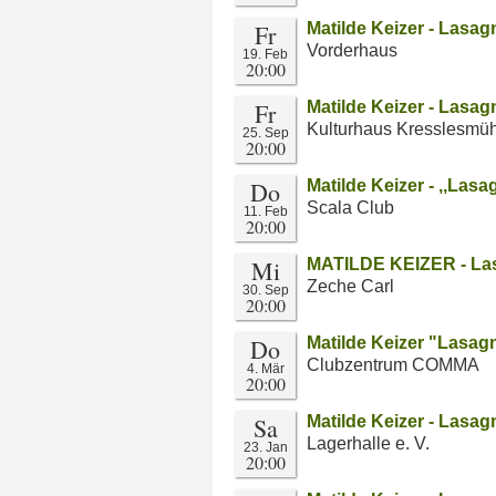
Fr
Matilde Keizer - Lasag
Vorderhaus
19. Feb
20:00
Fr
Matilde Keizer - Lasag
Kulturhaus Kresslesmü
25. Sep
20:00
Do
Matilde Keizer - ,,Lasa
Scala Club
11. Feb
20:00
Mi
MATILDE KEIZER - Las
Zeche Carl
30. Sep
20:00
Do
Matilde Keizer "Lasag
Clubzentrum COMMA
4. Mär
20:00
Sa
Matilde Keizer - Lasag
Lagerhalle e. V.
23. Jan
20:00