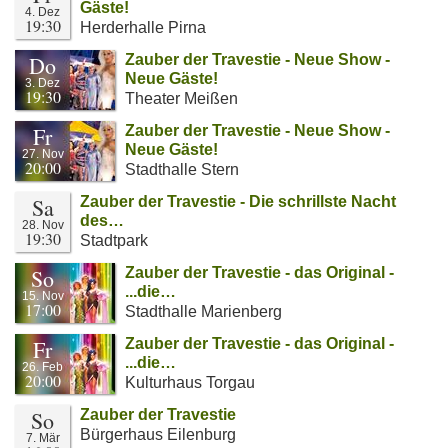
Gäste!
4. Dez
19:30
Herderhalle Pirna
Do
Zauber der Travestie - Neue Show -
Neue Gäste!
3. Dez
19:30
Theater Meißen
Fr
Zauber der Travestie - Neue Show -
Neue Gäste!
27. Nov
20:00
Stadthalle Stern
Sa
Zauber der Travestie - Die schrillste Nacht
des…
28. Nov
19:30
Stadtpark
So
Zauber der Travestie - das Original -
...die…
15. Nov
17:00
Stadthalle Marienberg
Fr
Zauber der Travestie - das Original -
...die…
26. Feb
20:00
Kulturhaus Torgau
So
Zauber der Travestie
Bürgerhaus Eilenburg
7. Mär