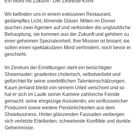
Ein Mord mit Zukunft - Der Zeitreise-Krimi
Wir befinden uns in einem exklusiven Restaurant,
gedämpftes Licht, klirrende Gläser. Mitten im Dinner
tauchen zwei Agenten auf und verkünden die unglaubliche
Behauptung, sie kommen aus der Zukunft und gehören zu
einer geheimen Spezialeinheit. Ihre Mission ist brisant: sie
sollen einen spektakulären Mord verhindern, noch bevor er
geschieht.
Im Zentrum der Ermittlungen steht ein berüchtigter
Showmaster: gnadenlos cholerisch, selbstverliebt und
gefürchtet für seine unerbittlichen Talenteinschätzungen.
Kaum jemand bleibt von seinem Urteil verschont und so
hat er sich im Laufe seiner Karriere zahlreiche Feinde
gemacht: seine ehrgeizige Assistentin, ein einflussreicher
Produzent sowie weitere Persönlichkeiten aus dem
Showbusiness. Hinter glänzenden Fassaden verbergen
sich verletzte Eitelkeiten, schwelende Konflikte und dunkle
Geheimnisse.