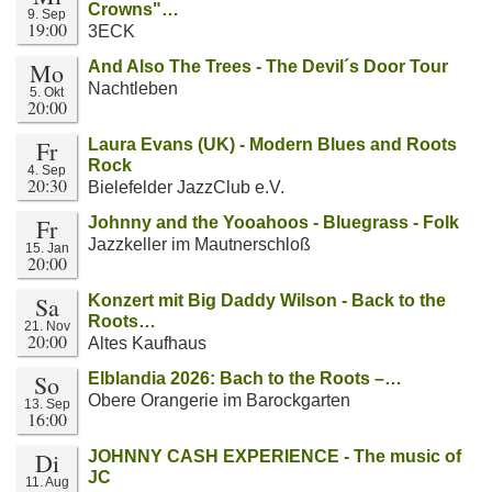
Crowns"…
9. Sep
19:00
3ECK
Mo
And Also The Trees - The Devil´s Door Tour
Nachtleben
5. Okt
20:00
Fr
Laura Evans (UK) - Modern Blues and Roots
Rock
4. Sep
20:30
Bielefelder JazzClub e.V.
Fr
Johnny and the Yooahoos - Bluegrass - Folk
Jazzkeller im Mautnerschloß
15. Jan
20:00
Sa
Konzert mit Big Daddy Wilson - Back to the
Roots…
21. Nov
20:00
Altes Kaufhaus
So
Elblandia 2026: Bach to the Roots –…
Obere Orangerie im Barockgarten
13. Sep
16:00
Di
JOHNNY CASH EXPERIENCE - The music of
JC
11. Aug