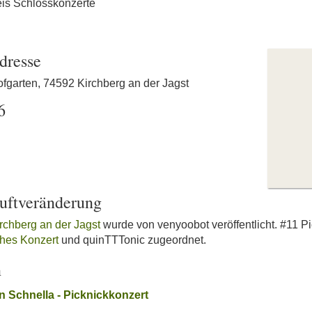
eis Schlosskonzerte
dresse
ofgarten, 74592 Kirchberg an der Jagst
6
Luftveränderung
irchberg an der Jagst
wurde von venyoobot veröffentlicht. #11 P
ches Konzert
und quinTTTonic zugeordnet.
n
n Schnella - Picknickkonzert