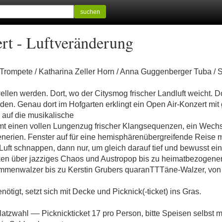
suchen
rt - Luftveränderung
 Trompete / Katharina Zeller Horn / Anna Guggenberger Tuba /
ellen werden. Dort, wo der Citysmog frischer Landluft weicht. D
en. Genau dort im Hofgarten erklingt ein Open Air-Konzert mit
 auf die musikalische
mt einen vollen Lungenzug frischer Klangsequenzen, ein Wechse
erien. Fenster auf für eine hemisphärenübergreifende Reise 
uft schnappen, dann nur, um gleich darauf tief und bewusst ei
en über jazziges Chaos und Austropop bis zu heimatbezogene
immenwalzer bis zu Kerstin Grubers quaranTTTäne-Walzer, von 
ötigt, setzt sich mit Decke und Picknick(-ticket) ins Gras.
Platzwahl –– Picknickticket 17 pro Person, bitte Speisen selbst 