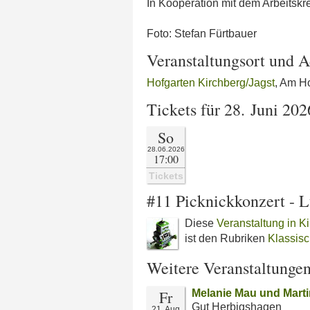
In Kooperation mit dem Arbeitskr
Foto: Stefan Fürtbauer
Veranstaltungsort und A
Hofgarten Kirchberg/Jagst
, Am H
Tickets für 28. Juni 202
So
28.06.2026
17:00
Tickets
#11 Picknickkonzert - 
Diese
Veranstaltung in K
ist den Rubriken
Klassis
Weitere Veranstaltunge
Fr
Melanie Mau und Marti
Gut Herbigshagen
21. Aug