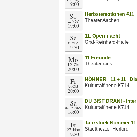
19:00
So
Herbstemotionen #11
Theater Aachen
1. Nov
19:00
Sa
11. Opernnacht
Graf-Reinhard-Halle
8. Aug
19:30
Mo
11 Freunde
Theaterhaus
12. Okt
20:00
Fr
HÖHNER - 11 + 11 | Di
Kulturraffinerie K714
9. Okt
20:00
Sa
DU BIST DRAN! - Intera
Kulturraffinerie K714
03.07.2027
16:00
Fr
Tanzstück Nummer 11
Stadttheater Herford
27. Nov
19:30