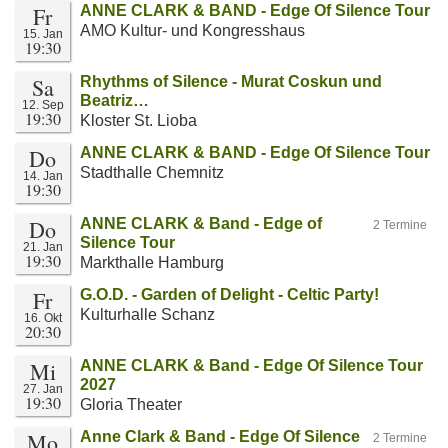
Fr
ANNE CLARK & BAND - Edge Of Silence Tour
AMO Kultur- und Kongresshaus
15. Jan
19:30
Sa
Rhythms of Silence - Murat Coskun und
Beatriz…
12. Sep
19:30
Kloster St. Lioba
Do
ANNE CLARK & BAND - Edge Of Silence Tour
Stadthalle Chemnitz
14. Jan
19:30
Do
ANNE CLARK & Band - Edge of
2 Termine
Silence Tour
21. Jan
19:30
Markthalle Hamburg
Fr
G.O.D. - Garden of Delight - Celtic Party!
Kulturhalle Schanz
16. Okt
20:30
Mi
ANNE CLARK & Band - Edge Of Silence Tour
2027
27. Jan
19:30
Gloria Theater
Mo
Anne Clark & Band - Edge Of Silence
2 Termine