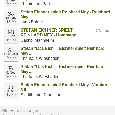
20:00
Theater am Park
So
Stefan Eichner spielt Reinhard Mey - Reinhard
Mey…
15. Nov
18:00
Luna Bühne
Mi
STEFAN EICHNER SPIELT
2 Termine
REINHARD MEY - Hommage
6. Jan
19:00
Capitol Mannheim
Sa
Stefan "Das Eich" - Eichner spielt Reinhard
Mey…
07.10.2028
20:00
Thalhaus Wiesbaden
Fr
Stefan "Das Eich" - Eichner spielt Reinhard
Mey…
6. Nov
20:00
Thalhaus Wiesbaden
Fr
Stefan Eichner spielt Reinhard Mey - Version
3.0
25. Sep
19:30
Stadttheater Glauchau
Alle Veranstaltungen