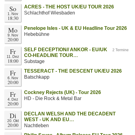
So
ACRES - THE HOST UK/EU TOUR 2026
Schlachthof Wiesbaden
1. Nov
18:30
Mo
Penelope Isles - UK & EU Headline Tour 2026
Hebebühne
9. Nov
20:00
Fr
SELF DECEPTION// ANKOR - EU/UK
2 Termine
CO-HEADLINE TOUR…
11. Dez
18:00
Substage
Fr
TESSERACT - THE DESCENT UK/EU 2026
Batschkapp
6. Nov
20:00
Fr
Cockney Rejects (UK) - Tour 2026
HD - Die Rock & Metal Bar
4. Dez
20:00
Di
DECLAN WELSH AND THE DECADENT
WEST - UK AND EU…
20. Okt
20:00
Nachtleben