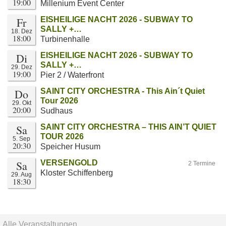
19:00
Millenium Event Center
Fr
EISHEILIGE NACHT 2026 - SUBWAY TO
SALLY +…
18. Dez
18:00
Turbinenhalle
Di
EISHEILIGE NACHT 2026 - SUBWAY TO
SALLY +…
29. Dez
19:00
Pier 2 / Waterfront
Do
SAINT CITY ORCHESTRA - This Ain´t Quiet
Tour 2026
29. Okt
20:00
Sudhaus
Sa
SAINT CITY ORCHESTRA – THIS AIN’T QUIET
TOUR 2026
5. Sep
20:30
Speicher Husum
Sa
VERSENGOLD
2 Termine
Kloster Schiffenberg
29. Aug
18:30
Alle Veranstaltungen