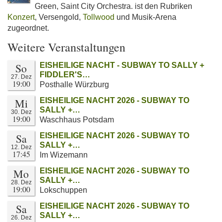
Green, Saint City Orchestra. ist den Rubriken
Konzert
, Versengold,
Tollwood
und Musik-Arena
zugeordnet.
Weitere Veranstaltungen
So
EISHEILIGE NACHT - SUBWAY TO SALLY +
FIDDLER'S…
27. Dez
19:00
Posthalle Würzburg
Mi
EISHEILIGE NACHT 2026 - SUBWAY TO
SALLY +…
30. Dez
19:00
Waschhaus Potsdam
Sa
EISHEILIGE NACHT 2026 - SUBWAY TO
SALLY +…
12. Dez
17:45
Im Wizemann
Mo
EISHEILIGE NACHT 2026 - SUBWAY TO
SALLY +…
28. Dez
19:00
Lokschuppen
Sa
EISHEILIGE NACHT 2026 - SUBWAY TO
SALLY +…
26. Dez