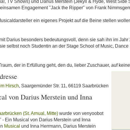
, TV Shows) und Darius Merstein (Jekyll & Hyde, West Side St
meinsamen Engagement "Jack the Ripper" von Frank Nimmsgern 
usicaldarsteller ein eigenes Projekt auf die Beine stellen wollen
mit Darius besonders bedeutungsvoll, denn sie sah ihn im Jahr 2
sie selbst noch Studentin an der Stage School of Music, Dance
raum, der in Erfüllung geht, den du, lieber Zuschauer, auf keine
dresse
im Hirsch
, Saargemünder Str. 11, 66119 Saarbrücken
al von Darius Merstein und Inna
arbrücken (St. Arnual, Mitte)
wurde von venyoobot
" - Ein Musical von Darius Merstein und Inna
en
Musical
und Inna Herrmann, Darius Merstein