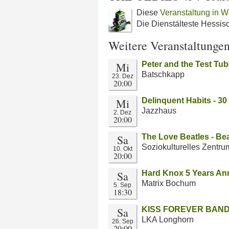
Diese
Veranstaltung in W
Die Dienstälteste Hessi
Weitere Veranstaltunge
Mi
Peter and the Test Tu
Batschkapp
23. Dez
20:00
Mi
Delinquent Habits - 30
Jazzhaus
2. Dez
20:00
Sa
The Love Beatles - Be
Soziokulturelles Zentru
10. Okt
20:00
Sa
Hard Knox 5 Years Ann
Matrix Bochum
5. Sep
18:30
Sa
KISS FOREVER BAND -
LKA Longhorn
26. Sep
20:00