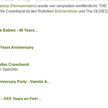
etzlar (Hermannstein)
wurde von venyoobot veröffentlicht. THE
sche Coverband ist den Rubriken
Bühnenshow
und The OLDIES 
n
be Babies - 40 Years…
 Years Anniversary
atles Coverband
m Speicher
iversary Party - Vaentis &…
 XXX Years on Fire!…