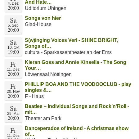
And Hate…
4. Dez
20:00
Uditorium Uhingen
Sa
Songs von hier
Glad-House
5. Sep
20:00
Sa
S(w)inging Voices Verl - SHINE BRIGHT,
Songs of…
10. Okt
19:00
cultura - Sparkassentheater an der Ems
Fr
Kieran Goss and Annie Kinsella - The Song
Your…
11. Dez
20:00
Löwensaal Nöttingen
Fr
PHILLIP BOA AND THE VOODOOCLUB - play
singles &…
20. Nov
20:00
F - Haus
Sa
Beatles – Individual Songs and Rock’n‘Roll -
mit…
29. Mai
20:00
Theater am Park
Fr
Danceperados of Ireland - A christmas show
of…
11. Dez