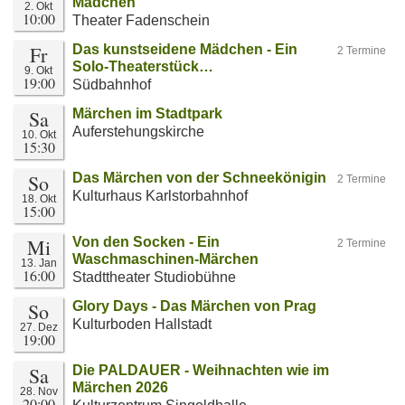
Mädchen
2. Okt
10:00
Theater Fadenschein
Fr
Das kunstseidene Mädchen - Ein
2 Termine
Solo-Theaterstück…
9. Okt
19:00
Südbahnhof
Sa
Märchen im Stadtpark
Auferstehungskirche
10. Okt
15:30
So
Das Märchen von der Schneekönigin
2 Termine
Kulturhaus Karlstorbahnhof
18. Okt
15:00
Mi
Von den Socken - Ein
2 Termine
Waschmaschinen-Märchen
13. Jan
16:00
Stadttheater Studiobühne
So
Glory Days - Das Märchen von Prag
Kulturboden Hallstadt
27. Dez
19:00
Sa
Die PALDAUER - Weihnachten wie im
Märchen 2026
28. Nov
20:00