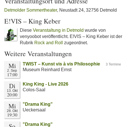
Veranstaltungsort und Adresse
Detmolder Sommertheater
, Neustadt 24, 32756 Detmold
E!VIS – King Keber
Diese
Veranstaltung in Detmold
wurde von
venyoobot veröffentlicht. E!VIS – King Keber ist der
Rubrik
Rock and Roll
zugeordnet.
Weitere Veranstaltungen
Mi
TWIST – Kunst vis à vis Philosophie
3 Termine
Museum Reinhard Ernst
2. Sep
17:00
Di
King King - Live 2026
Colos-Saal
13. Okt
20:00
Mi
"Drama King"
Ueckersaal
28. Okt
19:30
So
"Drama King"