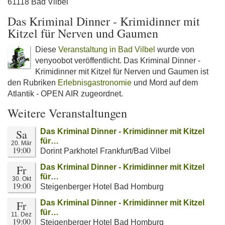
61118 Bad Vilbel
Das Kriminal Dinner - Krimidinner mit
Kitzel für Nerven und Gaumen
Diese
Veranstaltung in Bad Vilbel
wurde von
venyoobot veröffentlicht. Das Kriminal Dinner -
Krimidinner mit Kitzel für Nerven und Gaumen ist
den Rubriken
Erlebnisgastronomie
und Mord auf dem
Atlantik - OPEN AIR zugeordnet.
Weitere Veranstaltungen
Sa
Das Kriminal Dinner - Krimidinner mit Kitzel
für…
20. Mär
19:00
Dorint Parkhotel Frankfurt/Bad Vilbel
Fr
Das Kriminal Dinner - Krimidinner mit Kitzel
für…
30. Okt
19:00
Steigenberger Hotel Bad Homburg
Fr
Das Kriminal Dinner - Krimidinner mit Kitzel
für…
11. Dez
19:00
Steigenberger Hotel Bad Homburg