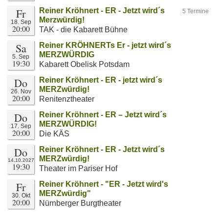
Fr
Reiner Kröhnert - ER - Jetzt wird´s
5 Termine
Merzwürdig!
18. Sep
20:00
TAK - die Kabarett Bühne
Sa
Reiner KRÖHNERTs Er - jetzt wird´s
MERZWÜRDIG
5. Sep
19:30
Kabarett Obelisk Potsdam
Do
Reiner Kröhnert - ER - jetzt wird´s
MERZwürdig!
26. Nov
20:00
Renitenztheater
Do
Reiner Kröhnert - ER – Jetzt wird´s
MERZWÜRDIG!
17. Sep
20:00
Die KÄS
Do
Reiner Kröhnert - ER - Jetzt wird´s
MERZwürdig!
14.10.2027
19:30
Theater im Pariser Hof
Fr
Reiner Kröhnert - "ER - Jetzt wird's
MERZwürdig"
30. Okt
20:00
Nürnberger Burgtheater