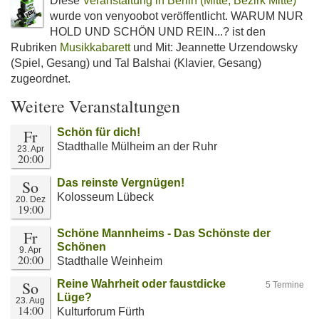
Diese
Veranstaltung in Berlin (Mitte, Bezirk Mitte)
wurde von venyoobot veröffentlicht. WARUM NUR
HOLD UND SCHÖN UND REIN...? ist den
Rubriken
Musikkabarett
und Mit: Jeannette Urzendowsky
(Spiel, Gesang) und Tal Balshai (Klavier, Gesang)
zugeordnet.
Weitere Veranstaltungen
Fr
Schön für dich!
Stadthalle Mülheim an der Ruhr
23. Apr
20:00
So
Das reinste Vergnügen!
Kolosseum Lübeck
20. Dez
19:00
Fr
Schöne Mannheims - Das Schönste der
Schönen
9. Apr
20:00
Stadthalle Weinheim
So
Reine Wahrheit oder faustdicke
5 Termine
Lüge?
23. Aug
14:00
Kulturforum Fürth