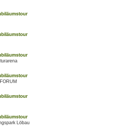
ubiläumstour
ubiläumstour
ubiläumstour
turarena
ubiläumstour
 FORUM
ubiläumstour
ubiläumstour
ungspark Löbau