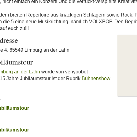
icht einfach ein Konzert! Und die verrückt-verspielte Kreativit
nd dem breiten Repertoire aus knackigen Schlagern sowie Rock,
n die 5 eine neue Musikrichtung, nämlich VOLXPOP. Den Begriff
uf euch zu!!!
dresse
aße 4, 65549 Limburg an der Lahn
biläumstour
imburg an der Lahn
wurde von venyoobot
- 15 Jahre Jubiläumstour ist der Rubrik
Bühnenshow
n
ubiläumstour
ubiläumstour