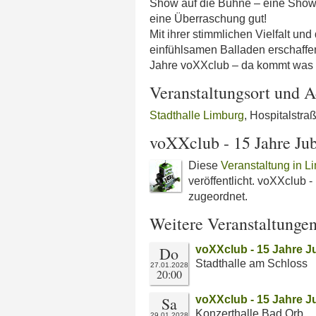
Show auf die Bühne – eine Show, n
eine Überraschung gut!
Mit ihrer stimmlichen Vielfalt u
einfühlsamen Balladen erschaffe
Jahre voXXclub – da kommt was a
Veranstaltungsort und A
Stadthalle Limburg
, Hospitalstr
voXXclub - 15 Jahre Ju
Diese
Veranstaltung in L
veröffentlicht. voXXclub 
zugeordnet.
Weitere Veranstaltunge
Do
voXXclub - 15 Jahre J
Stadthalle am Schloss
27.01.2028
20:00
Sa
voXXclub - 15 Jahre J
Konzerthalle Bad Orb
29.01.2028