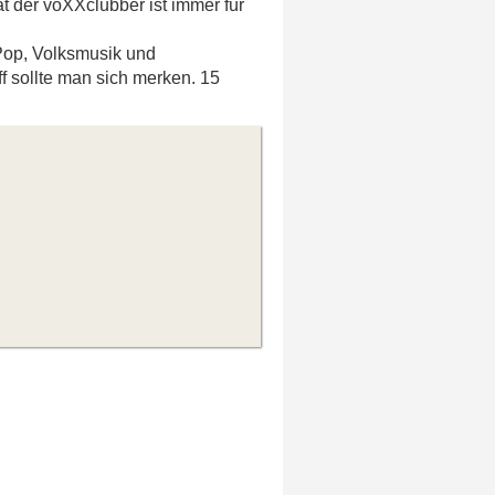
ät der voXXclubber ist immer für
 Pop, Volksmusik und
 sollte man sich merken. 15