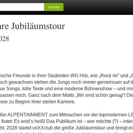
suchen
re Jubiläumstour
2028
lische Freunde in ihrer Studenten WG Hits, wie „Rock mi“ und „
alisch gewachsen stehen die Jungs noch immer gemeinsam auf de
eue Songs, tolle Texte und eine moderne Bühnenshow – und im
passen noch. Ganz nach dem Motto „Wir sind schön genug“! Die
e zu Beginn ihrer steilen Karriere.
voller ALPENTAINMENT zum Mitmachen vor der topmodernen LED-
utet: Es wird’s heiß! Das Publikum ist – wer möchte (?) – inte
flicht. 2028 startet voXXclub die große Jubiläumstour und bring