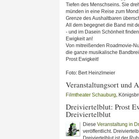
Tiefen des Menschseins. Sie dre
münden in eine Reise zum Mond: 
Grenze des Aushaltbaren übersc
All dem begegnet die Band mit der
- und im Dasein Schönheit finden. 
Ewigkeit an!
Von mitreißenden Roadmovie-Numm
die ganze musikalische Bandbreite 
Prost Ewigkeit!
Foto: Bert Heinzlmeier
Veranstaltungsort und A
Filmtheater Schauburg
, Königsbr
Dreiviertelblut: Prost 
Dreiviertelblut
Diese
Veranstaltung in D
veröffentlicht. Dreiviert
Dreiviertelblut ist der Rub