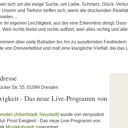
hen sich um die ewige Suche, um Liebe, Schmerz, Glück, Verlu
Unsinn und Tiefsinn treffen sich, wenn die drückenden Realitä
hreiten…
 ihr eigenen Leichtigkeit, aus der eine Erkenntnis dringt: Das
Weil nichts bleibt und nichts aufhört, weil alles nichtig und alles
ern über zarte Balladen bis hin zu ausufernden Festliedern 
von Dreiviertelblut und malt eine klangliche Vielfalt, die das L
dresse
ücker Str. 55, 01099 Dresden
Ewigkeit - Das neue Live-Programm von
resden (Albertstadt, Neustadt)
wurde von venyoobot
elblut: Prost Ewigkeit - Das neue Live-Programm von
rik
Musikkabarett
zugeordnet.