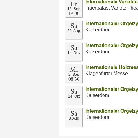
Fr
Internationale Varieté
Tigerpalast Varieté Thea
18. Sep
19:00
Sa
Internationaler Orgelz
Kaiserdom
29. Aug
Sa
Internationaler Orgelz
Kaiserdom
14. Nov
Mi
Internationale Holzme
Klagenfurter Messe
2. Sep
08:30
Sa
Internationaler Orgelz
Kaiserdom
24. Okt
Sa
Internationaler Orgelz
Kaiserdom
8. Aug