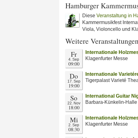
Hamburger Kammermusik
Diese
Veranstaltung in H
Kammermusikfest Internat
Viola, Violoncello und Kl
Weitere Veranstaltunge
Fr
Internationale Holzmes
Klagenfurter Messe
4. Sep
09:00
Do
Internationale Varieté
Tigerpalast Varieté Thea
17. Sep
19:00
So
International Guitar Ni
Barbara-Künkelin-Halle
22. Nov
18:00
Mi
Internationale Holzme
Klagenfurter Messe
2. Sep
08:30