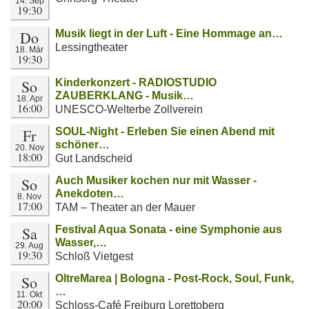
14. Sep
19:30
Do
Musik liegt in der Luft - Eine Hommage an…
Lessingtheater
18. Mär
19:30
So
Kinderkonzert - RADIOSTUDIO
ZAUBERKLANG - Musik…
18. Apr
16:00
UNESCO-Welterbe Zollverein
Fr
SOUL-Night - Erleben Sie einen Abend mit
schöner…
20. Nov
18:00
Gut Landscheid
So
Auch Musiker kochen nur mit Wasser -
Anekdoten…
8. Nov
17:00
TAM – Theater an der Mauer
Sa
Festival Aqua Sonata - eine Symphonie aus
Wasser,…
29. Aug
19:30
Schloß Vietgest
So
OltreMarea | Bologna - Post-Rock, Soul, Funk,
…
11. Okt
20:00
Schloss-Café Freiburg Lorettoberg