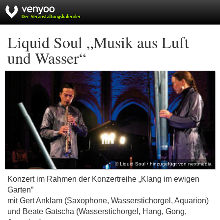
Liquid Soul „Musik aus Luft
und Wasser“
© Liquid Soul / hinzugefügt von nextmedia
Konzert im Rahmen der Konzertreihe „Klang im ewigen
Garten”
mit Gert Anklam (Saxophone, Wasserstichorgel, Aquarion)
und Beate Gatscha (Wasserstichorgel, Hang, Gong,