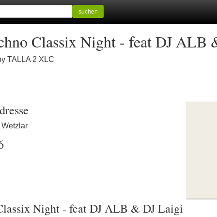
suchen
o Classix Night - feat DJ ALB &
 by TALLA 2 XLC
dresse
6 Wetzlar
6
ssix Night - feat DJ ALB & DJ Laigi