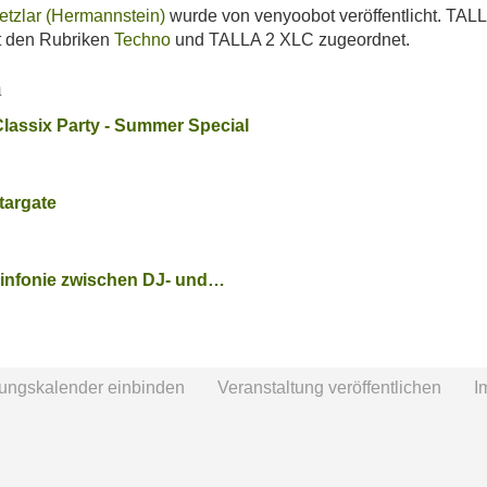
etzlar (Hermannstein)
wurde von venyoobot veröffentlicht. TAL
st den Rubriken
Techno
und TALLA 2 XLC zugeordnet.
n
assix Party - Summer Special
targate
 Sinfonie zwischen DJ- und…
tungskalender einbinden
Veranstaltung veröffentlichen
I