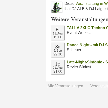
Diese
Veranstaltung in W
feat DJ ALB & DJ Laigi i
Weitere Veranstaltunge
Fr
TALLA 2XLC Techno Cl
Event Werkstatt
21. Aug
19:00
Sa
Dance Night - mit DJ S
Scheuer
5. Sep
22:30
Fr
Late-Night-Sinfonie -
Revier Südost
21. Aug
21:00
Alle Veranstaltungen
Veranstal