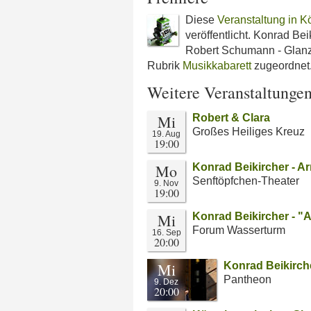
Diese
Veranstaltung in Kö
veröffentlicht. Konrad Be
Robert Schumann - Glanz 
Rubrik
Musikkabarett
zugeordnet
Weitere Veranstaltunge
Mi
Robert & Clara
Großes Heiliges Kreuz
19. Aug
19:00
Mo
Konrad Beikircher - Ar
Senftöpfchen-Theater
9. Nov
19:00
Mi
Konrad Beikircher - "A
Forum Wasserturm
16. Sep
20:00
Mi
Konrad Beikirche
Pantheon
9. Dez
20:00