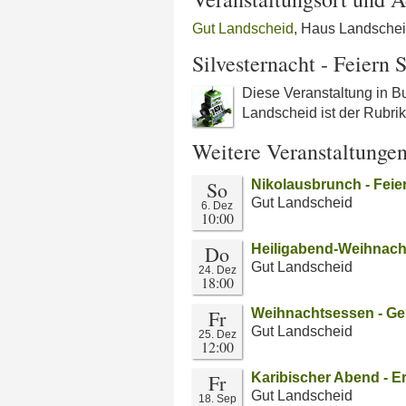
Gut Landscheid
, Haus Landschei
Silvesternacht - Feiern 
Diese Veranstaltung in Bu
Landscheid ist der Rubri
Weitere Veranstaltunge
So
Nikolausbrunch - Feie
Gut Landscheid
6. Dez
10:00
Do
Heiligabend-Weihnach
Gut Landscheid
24. Dez
18:00
Fr
Weihnachtsessen - Ge
Gut Landscheid
25. Dez
12:00
Fr
Karibischer Abend - E
Gut Landscheid
18. Sep