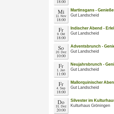
18:00
Mi
Martinsgans - Genieße
Gut Landscheid
11. Nov
18:00
Fr
Indischer Abend - Erl
Gut Landscheid
9. Okt
18:00
So
Adventsbrunch - Geni
Gut Landscheid
20. Dez
10:00
Fr
Neujahrsbrunch - Gen
Gut Landscheid
1. Jan
11:00
Fr
Mallorquinischer Aben
Gut Landscheid
4. Sep
18:00
Do
Silvester im Kulturhau
Kulturhaus Gröningen
31. Dez
20:00