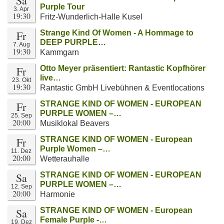
Sa
Purple Tour
3. Apr
19:30
Fritz-Wunderlich-Halle Kusel
Fr
Strange Kind Of Women - A Hommage to
DEEP PURPLE…
7. Aug
19:30
Kammgarn
Fr
Otto Meyer präsentiert: Rantastic Kopfhörer
live…
23. Okt
19:30
Rantastic GmbH Livebühnen & Eventlocations
Fr
STRANGE KIND OF WOMEN - EUROPEAN
PURPLE WOMEN –…
25. Sep
20:00
Musiklokal Beavers
Fr
STRANGE KIND OF WOMEN - European
Purple Women –…
11. Dez
20:00
Wetterauhalle
Sa
STRANGE KIND OF WOMEN - EUROPEAN
PURPLE WOMEN –…
12. Sep
20:00
Harmonie
Sa
STRANGE KIND OF WOMEN - European
Female Purple -…
19. Dez