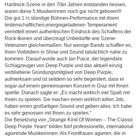
Hardrock-Szene in den 70er Jahren entstanden liessen,
waren diese 5 Musikerinnen noch gar nicht geboren!!!
Die gut 1 ½ stündige Bühnen-Performance mit ihrem
leidenschaftlichen,energiegeladenen Temperament
vermittelt einen authentischen Eindruck des Schaffens der
Rock-Ikonen und überzeugt Unbedarfte wie Szene-
Veteranen gleichermaßen. Nur wenige Bands schaffen es,
ihren Vorbildern in Show und Sound tatsächlich nahe zu
kommen. Darauf wurde auch Ian Paice, der legendäre
Schlagzeuger von Deep Purple und das aktuell einzig
verbliebene Gründungsmitglied von Deep Purple,
aufmerksam und ist seitdem so sehr begeistert, dass er
sogar auf einem gemeinsamen Konzert in Graz mit Ihnen
spielte. Danach sagte er: „Es macht wirklich viel Spaß mit
ihnen zu spielen. Sie machen einen wirklich tollen Job,
haben einen großartigen Sound und geben alles. Ich habe
es sehr genossen mit Ihnen zu spielen.“
Die Besetzung von „Strange Kind Of Women – The Classic
Deep Purple Years“ bilden fünf professionelle, international
agierende Musikerinnen. Als Frontfrauen agieren, die in