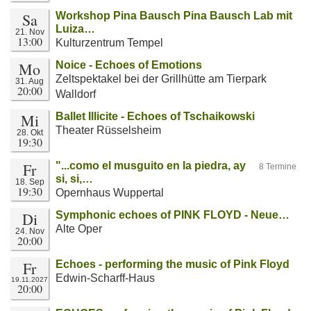
Sa
Workshop Pina Bausch Pina Bausch Lab mit
Luiza…
21. Nov
13:00
Kulturzentrum Tempel
Mo
Noice - Echoes of Emotions
Zeltspektakel bei der Grillhütte am Tierpark
31. Aug
20:00
Walldorf
Mi
Ballet Illicite - Echoes of Tschaikowski
Theater Rüsselsheim
28. Okt
19:30
Fr
"...como el musguito en la piedra, ay
8 Termine
si, si,…
18. Sep
19:30
Opernhaus Wuppertal
Di
Symphonic echoes of PINK FLOYD - Neue…
Alte Oper
24. Nov
20:00
Fr
Echoes - performing the music of Pink Floyd
Edwin-Scharff-Haus
19.11.2027
20:00