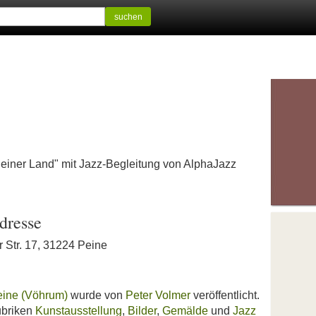
suchen
Peiner Land" mit Jazz-Begleitung von AlphaJazz
dresse
r Str. 17, 31224 Peine
eine (Vöhrum)
wurde von
Peter Volmer
veröffentlicht.
ubriken
Kunstausstellung
,
Bilder
,
Gemälde
und
Jazz