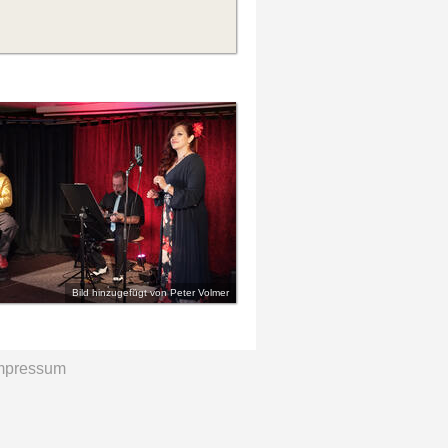
Bild hinzugefügt von Peter Volmer
mpressum