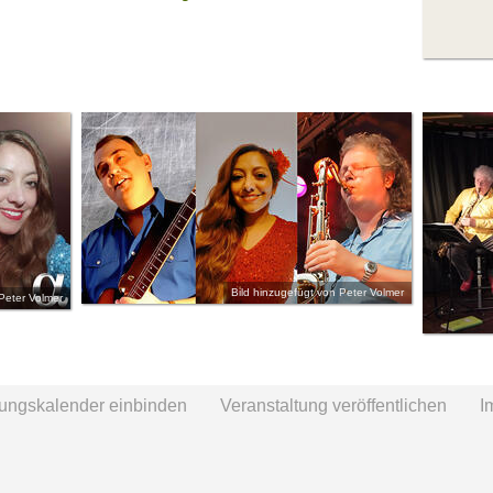
Bild hinzugefügt von Peter Volmer
Peter Volmer
tungskalender einbinden
Veranstaltung veröffentlichen
I