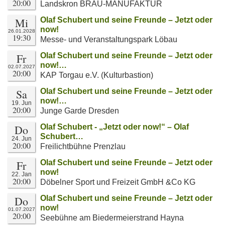
20:00
Landskron BRAU-MANUFAKTUR
Mi
Olaf Schubert und seine Freunde – Jetzt oder
now!
26.01.2028
19:30
Messe- und Veranstaltungspark Löbau
Fr
Olaf Schubert und seine Freunde – Jetzt oder
now!…
02.07.2027
20:00
KAP Torgau e.V. (Kulturbastion)
Sa
Olaf Schubert und seine Freunde – Jetzt oder
now!…
19. Jun
20:00
Junge Garde Dresden
Do
Olaf Schubert - „Jetzt oder now!“ – Olaf
Schubert…
24. Jun
20:00
Freilichtbühne Prenzlau
Fr
Olaf Schubert und seine Freunde – Jetzt oder
now!
22. Jan
20:00
Döbelner Sport und Freizeit GmbH &Co KG
Do
Olaf Schubert und seine Freunde – Jetzt oder
now!
01.07.2027
20:00
Seebühne am Biedermeierstrand Hayna