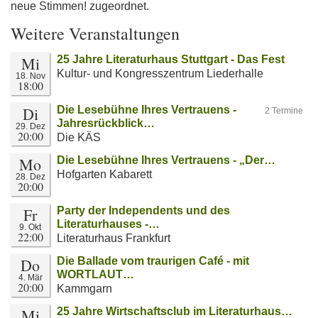
neue Stimmen! zugeordnet.
Weitere Veranstaltungen
Mi
25 Jahre Literaturhaus Stuttgart - Das Fest
Kultur- und Kongresszentrum Liederhalle
18. Nov
18:00
Di
Die Lesebühne Ihres Vertrauens -
2 Termine
Jahresrückblick…
29. Dez
20:00
Die KÄS
Mo
Die Lesebühne Ihres Vertrauens - „Der…
Hofgarten Kabarett
28. Dez
20:00
Fr
Party der Independents und des
Literaturhauses -…
9. Okt
22:00
Literaturhaus Frankfurt
Do
Die Ballade vom traurigen Café - mit
WORTLAUT…
4. Mär
20:00
Kammgarn
Mi
25 Jahre Wirtschaftsclub im Literaturhaus…