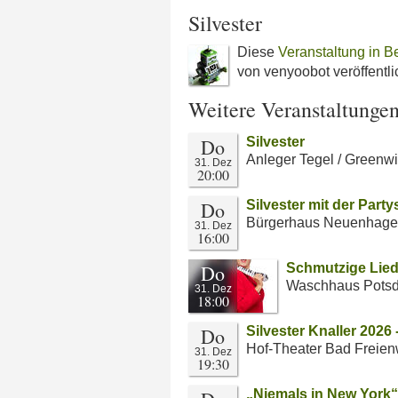
Silvester
Diese
Veranstaltung in B
von venyoobot veröffentlic
Weitere Veranstaltunge
Do
Silvester
Anleger Tegel / Green
31. Dez
20:00
Do
Silvester mit der Pa
Bürgerhaus Neuenhag
31. Dez
16:00
Do
Schmutzige Lied
Waschhaus Pots
31. Dez
18:00
Do
Silvester Knaller 2026
Hof-Theater Bad Freie
31. Dez
19:30
„Niemals in New York“