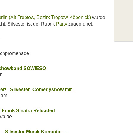
erlin (Alt-Treptow, Bezirk Treptow-Köpenick)
wurde
ht. Silvester ist der Rubrik
Party
zugeordnet.
n
wichpromenade
rtyshowband SOWIESO
en
er! - Silvester- Comedyshow mit…
dam
 - Frank Sinatra Reloaded
nwalde
 – Silvester-Musik-Komödie -…