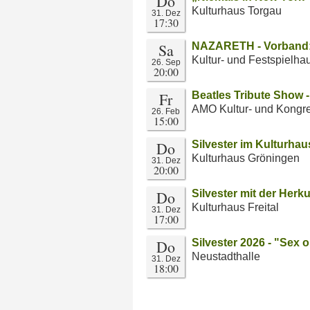
Do
Kulturhaus Torgau
31. Dez
17:30
Sa
NAZARETH - Vorband: 
Kultur- und Festspielha
26. Sep
20:00
Fr
Beatles Tribute Show -
AMO Kultur- und Kongr
26. Feb
15:00
Do
Silvester im Kulturhau
Kulturhaus Gröningen
31. Dez
20:00
Do
Silvester mit der Herku
Kulturhaus Freital
31. Dez
17:00
Do
Silvester 2026 - "Sex 
Neustadthalle
31. Dez
18:00