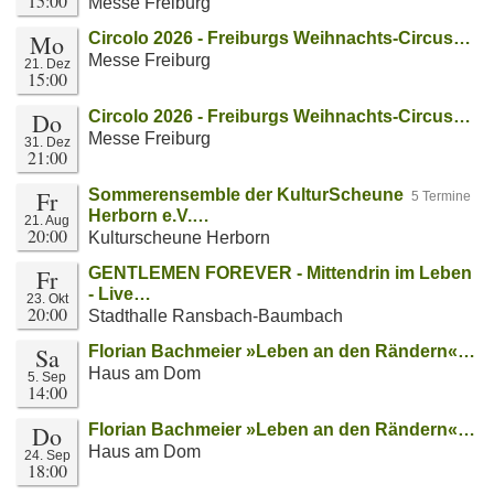
15:00
Messe Freiburg
Mo
Circolo 2026 - Freiburgs Weihnachts-Circus…
Messe Freiburg
21. Dez
15:00
Do
Circolo 2026 - Freiburgs Weihnachts-Circus…
Messe Freiburg
31. Dez
21:00
Fr
Sommerensemble der KulturScheune
5 Termine
Herborn e.V.…
21. Aug
20:00
Kulturscheune Herborn
Fr
GENTLEMEN FOREVER - Mittendrin im Leben
- Live…
23. Okt
20:00
Stadthalle Ransbach-Baumbach
Sa
Florian Bachmeier »Leben an den Rändern«…
Haus am Dom
5. Sep
14:00
Do
Florian Bachmeier »Leben an den Rändern«…
Haus am Dom
24. Sep
18:00