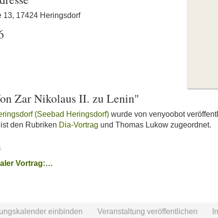
e 13, 17424 Heringsdorf
6
Von Zar Nikolaus II. zu Lenin"
eringsdorf (Seebad Heringsdorf)
wurde von venyoobot veröffentli
" ist den Rubriken
Dia-Vortrag
und Thomas Lukow zugeordnet.
n
ialer Vortrag:…
tungskalender einbinden
Veranstaltung veröffentlichen
I