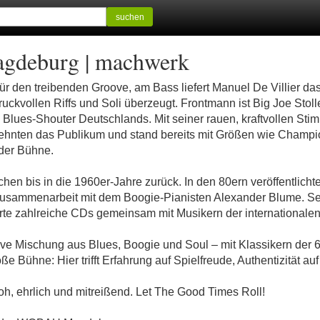
suchen
Magdeburg | machwerk
für den treibenden Groove, am Bass liefert Manuel De Villier d
ruckvollen Riffs und Soli überzeugt. Frontmann ist Big Joe Sto
Blues-Shouter Deutschlands. Mit seiner rauen, kraftvollen St
rzehnten das Publikum und stand bereits mit Größen wie Champi
der Bühne.
en bis in die 1960er-Jahre zurück. In den 80ern veröffentlichte
Zusammenarbeit mit dem Boogie-Pianisten Alexander Blume. Seit
rte zahlreiche CDs gemeinsam mit Musikern der internationalen
ive Mischung aus Blues, Boogie und Soul – mit Klassikern der 
 Bühne: Hier trifft Erfahrung auf Spielfreude, Authentizität auf
oh, ehrlich und mitreißend. Let The Good Times Roll!