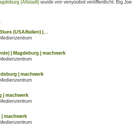
agdeburg (Altstadt)
wurde von venyoobot veröffentlicht. Big Joe 
n
lues (USA/Italien) |…
Medienzentrum
ande) | Magdeburg | machwerk
Medienzentrum
gdeburg | machwerk
Medienzentrum
g | machwerk
Medienzentrum
g | machwerk
Medienzentrum