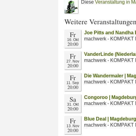
Diese
Veranstaltung in M
Weitere Veranstaltunge
Fr
Joe Pitts and Nandha B
machwerk - KOMPAKT 
16. Okt
20:00
Fr
VanderLinde (Niederl
machwerk - KOMPAKT 
27. Nov
20:00
Fr
Die Wandermaler | Ma
machwerk - KOMPAKT 
11. Sep
20:00
Sa
Congoroo | Magdebur
machwerk - KOMPAKT 
31. Okt
20:00
Fr
Blue Deal | Magdebur
machwerk - KOMPAKT 
13. Nov
20:00