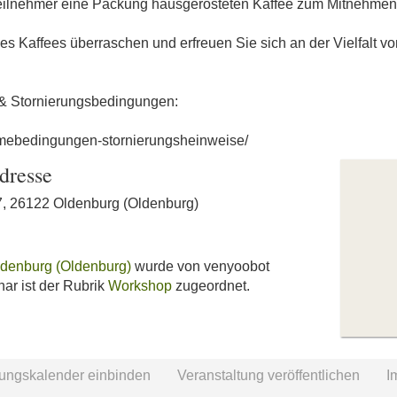
ilnehmer eine Packung hausgerösteten Kaffee zum Mitnehmen
des Kaffees überraschen und erfreuen Sie sich an der Vielfalt v
 & Stornierungsbedingungen:
ahmebedingungen-stornierungsheinweise/
dresse
7, 26122 Oldenburg (Oldenburg)
ldenburg (Oldenburg)
wurde von venyoobot
nar ist der Rubrik
Workshop
zugeordnet.
tungskalender einbinden
Veranstaltung veröffentlichen
I