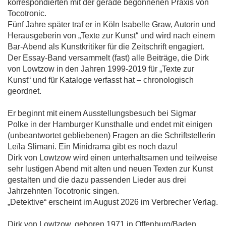
korrespondierten mit der gerade begonnenen Praxis von
Tocotronic.
Fünf Jahre später traf er in Köln Isabelle Graw, Autorin und
Herausgeberin von „Texte zur Kunst“ und wird nach einem
Bar-Abend als Kunstkritiker für die Zeitschrift engagiert.
Der Essay-Band versammelt (fast) alle Beiträge, die Dirk
von Lowtzow in den Jahren 1999-2019 für „Texte zur
Kunst“ und für Kataloge verfasst hat – chronologisch
geordnet.
Er beginnt mit einem Ausstellungsbesuch bei Sigmar
Polke in der Hamburger Kunsthalle und endet mit einigen
(unbeantwortet gebliebenen) Fragen an die Schriftstellerin
Leïla Slimani. Ein Minidrama gibt es noch dazu!
Dirk von Lowtzow wird einen unterhaltsamen und teilweise
sehr lustigen Abend mit alten und neuen Texten zur Kunst
gestalten und die dazu passenden Lieder aus drei
Jahrzehnten Tocotronic singen.
„Detektive“ erscheint im August 2026 im Verbrecher Verlag.
Dirk von Lowtzow, geboren 1971 in Offenburg/Baden,