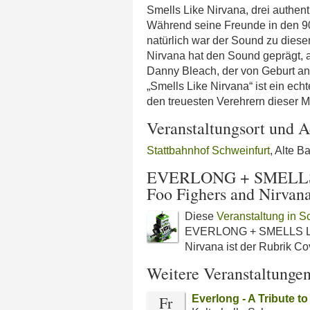
Smells Like Nirvana, drei authe
Während seine Freunde in den 90
natürlich war der Sound zu dieser
Nirvana hat den Sound geprägt, a
Danny Bleach, der von Geburt an
„Smells Like Nirvana“ ist ein ech
den treuesten Verehrern dieser M
Veranstaltungsort und A
Stattbahnhof Schweinfurt
, Alte 
EVERLONG + SMELLS L
Foo Fighers and Nirvan
Diese
Veranstaltung in S
EVERLONG + SMELLS LIKE
Nirvana ist der Rubrik C
Weitere Veranstaltunge
Fr
Everlong - A Tribute t