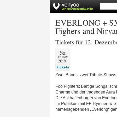
EVERLONG + SMEL
Fighers and Nirva
Tickets für 12. Dezemb
Sa
12.Dez
20:30
Tickets
Zwei Bands, zwei Tribute-Shows, 
Foo Fighters: Bärtige Songs, sch
Charme und der tragenden Aura i
Die Aschaffenburger von Everlong
ihr Publikum mit FF-Hymnen wie „Th
namensgebenden „Everlong“ gena