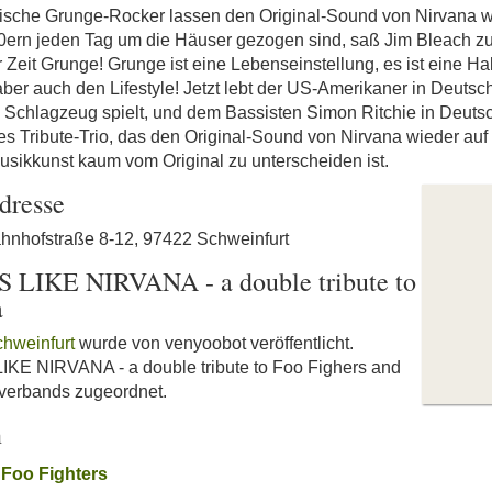
ntische Grunge-Rocker lassen den Original-Sound von Nirvana w
ern jeden Tag um die Häuser gezogen sind, saß Jim Bleach zu
 Zeit Grunge! Grunge ist eine Lebenseinstellung, es ist eine Ha
ber auch den Lifestyle! Jetzt lebt der US-Amerikaner in Deutsc
 Schlagzeug spielt, und dem Bassisten Simon Ritchie in Deutsc
tes Tribute-Trio, das den Original-Sound von Nirvana wieder auf
usikkunst kaum vom Original zu unterscheiden ist.
dresse
Bahnhofstraße 8-12, 97422 Schweinfurt
IKE NIRVANA - a double tribute to
a
chweinfurt
wurde von venyoobot veröffentlicht.
 NIRVANA - a double tribute to Foo Fighers and
overbands zugeordnet.
n
o Foo Fighters