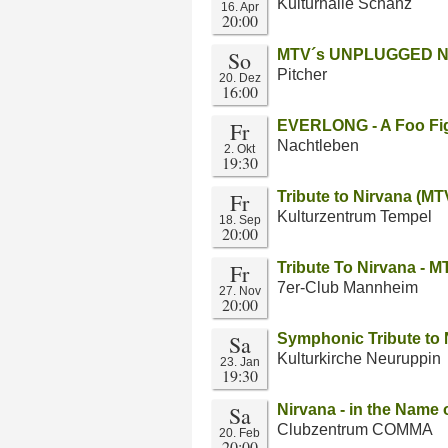
Kulturhalle Schanz
16. Apr
20:00
So
MTV´s UNPLUGGED N
Pitcher
20. Dez
16:00
Fr
EVERLONG - A Foo Fig
Nachtleben
2. Okt
19:30
Fr
Tribute to Nirvana (M
Kulturzentrum Tempel
18. Sep
20:00
Fr
Tribute To Nirvana -
7er-Club Mannheim
27. Nov
20:00
Sa
Symphonic Tribute to 
Kulturkirche Neuruppin
23. Jan
19:30
Sa
Nirvana - in the Name 
Clubzentrum COMMA
20. Feb
20:00