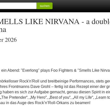
suchen
LS LIKE NIRVANA - a double t
na
er 2026
ein Abend: "Everlong" plays Foo Fighters & "Smells Like Nirva
nörkelloser Rock'n'Roll und breitbeinige Performances, stets ge
hres Frontmanns Dave Grohl – fertig ist das Rezept einer der 
 haben es sich zur Aufgabe gemacht, genau diesen Spirit in ein
e Pretender“, „My Hero“, „Best of you“, „All my Life“, „Learn to
u in das Auge des Rock’n’Roll-Orkans zu beamen!