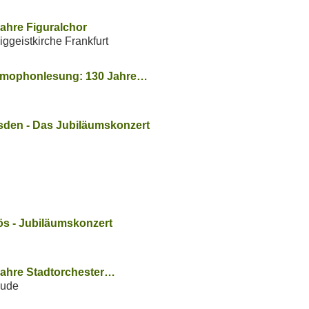
ahre Figuralchor
iggeistkirche Frankfurt
ammophonlesung: 130 Jahre…
sden - Das Jubiläumskonzert
ös - Jubiläumskonzert
Jahre Stadtorchester…
hude