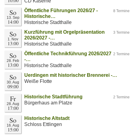
10:00
CD Kaserne
So
Öffentliche Führungen 2026/27 -
8 Termine
Historische…
13. Sep
14:00
Historische Stadthalle
So
Kurzführung mit Orgelpräsentation
3 Termine
2026/2027 -…
1. Nov
13:00
Historische Stadthalle
So
Öffentliche Technikführung 2026/2027
2 Termine
-…
28. Feb
13:00
Historische Stadthalle
So
Uerdingen mit historischer Brennerei -…
Weiße Flotte
30. Aug
09:00
Fr
Historische Stadtführung
2 Termine
Bürgerhaus am Platze
28. Aug
17:00
So
Historische Altstadt
Schloss Ettlingen
16. Aug
15:00